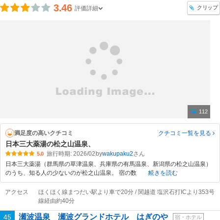
3.46
クリップ
評価詳細
112
満足度の高いクチコミ
クチコミ一覧
を見る
日本三大薬湯の松之山温泉、
旅行時期: 2026/02
by
wakupaku2
5.0
日本三大薬湯（群馬県の草津温泉、兵庫県の有馬温泉、新潟県の松之山温泉）
のうち、知る人の少ないのが松之山温泉。 宿の数
続きを読む
アクセス
ほくほく線まつだい駅より車で20分 / 関越道 塩沢石打ICより353号
線経由約40分
瀬波温泉 瀬波グランドホテル はぎのや
45
宿・ホテル