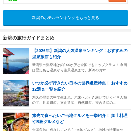
新潟のホテルランキングをもっと見る
新潟の旅行ガイドまとめ
【2026年】新潟の人気温泉ランキング！おすすめの
温泉旅館も紹介
新潟県の温泉地は約144か所と全国でもトップクラス！ 今回
は歴史ある温泉から絶景温泉まで、新潟のおす...
いつか必ず行きたい日本の世界遺産特集！ おすすめ
12選＆一覧を紹介
悠久の歴史の中で生まれ、未来へと引き継いでいくべき人類
の宝、世界遺産。文化遺産、自然遺産、複合遺産の...
旅先で食べたいご当地グルメを一挙紹介！ 郷土料理
やB級グルメなど
全国各地に点在している "ご当地グルメ"。地域の特産物や、