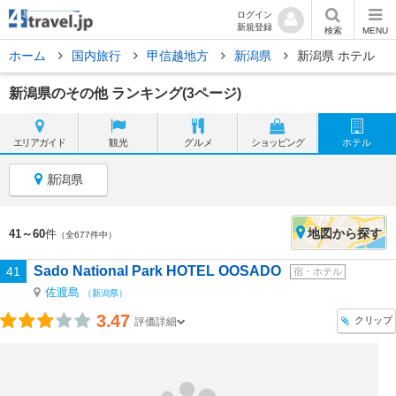
ログイン
新規登録
検索
MENU
ホーム
国内旅行
甲信越地方
新潟県
新潟県 ホテル
新潟県のその他 ランキング(3ページ)
エリア
ガイド
観光
グルメ
ショッピング
ホテル
新潟県
地図
から探す
41～60
件
（全677件中）
Sado National Park HOTEL OOSADO
41
宿・ホテル
佐渡島
（新潟県）
3.47
クリップ
評価詳細