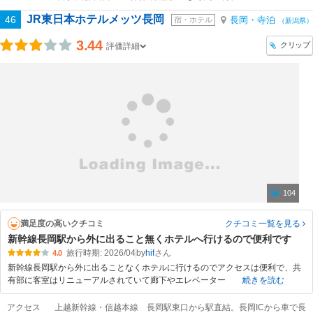
JR東日本ホテルメッツ長岡
46
長岡・寺泊
宿・ホテル
（新潟県）
3.44
クリップ
評価詳細
104
満足度の高いクチコミ
クチコミ一覧
を見る
新幹線長岡駅から外に出ること無くホテルへ行けるので便利です
旅行時期: 2026/04
by
hif
4.0
新幹線長岡駅から外に出ることなくホテルに行けるのでアクセスは便利で、共
有部に客室はリニューアルされていて廊下やエレベーター
続きを読む
アクセス
上越新幹線・信越本線 長岡駅東口から駅直結。長岡ICから車で長