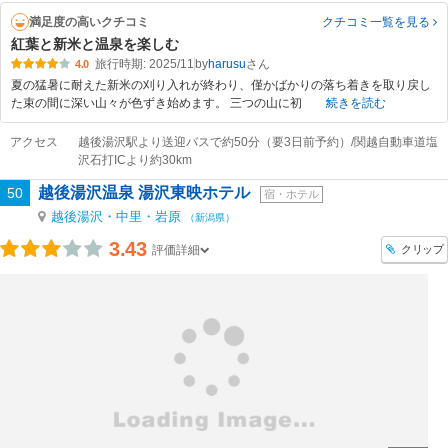
満足度の高いクチコミ
クチコミ一覧
を見る
紅葉と新米と温泉を楽しむ
旅行時期: 2025/11
by
harusu
4.0
夏の猛暑に耐えた新米の刈り入れが終わり、僅かばかりの落ち着きを取り戻し
た束の間に深い山々が色ずき始めます。 三つの山に初
続きを読む
アクセス
越後湯沢駅より送迎バスで約50分（要3日前予約）/関越自動車道塩
沢石打ICより約30km
越後湯沢温泉 湯沢東映ホテル
50
宿・ホテル
越後湯沢・中里・岩原
（新潟県）
3.43
クリップ
評価詳細