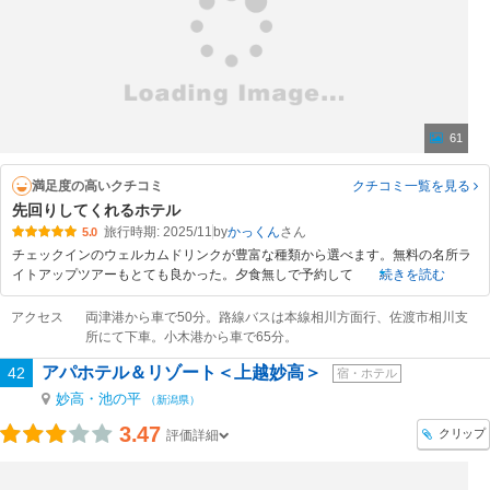
61
満足度の高いクチコミ
クチコミ一覧
を見る
先回りしてくれるホテル
旅行時期: 2025/11
by
かっくん
5.0
チェックインのウェルカムドリンクが豊富な種類から選べます。無料の名所ラ
イトアップツアーもとても良かった。夕食無しで予約して
続きを読む
アクセス
両津港から車で50分。路線バスは本線相川方面行、佐渡市相川支
所にて下車。小木港から車で65分。
アパホテル＆リゾート＜上越妙高＞
42
宿・ホテル
妙高・池の平
（新潟県）
3.47
クリップ
評価詳細