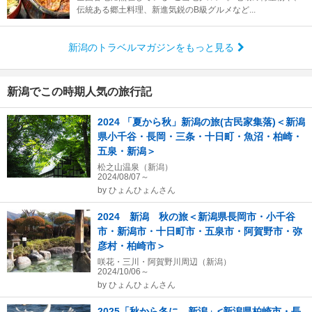
伝統ある郷土料理、新進気鋭のB級グルメなど...
新潟のトラベルマガジンをもっと見る
新潟でこの時期人気の旅行記
2024 「夏から秋」新潟の旅(古民家集落)＜新潟
県小千谷・長岡・三条・十日町・魚沼・柏崎・
五泉・新潟＞
松之山温泉（新潟）
2024/08/07～
by
ひょんひょんさん
2024 新潟 秋の旅＜新潟県長岡市・小千谷
市・新潟市・十日町市・五泉市・阿賀野市・弥
彦村・柏崎市＞
咲花・三川・阿賀野川周辺（新潟）
2024/10/06～
by
ひょんひょんさん
2025「秋から冬に 新潟」<新潟県柏崎市・長