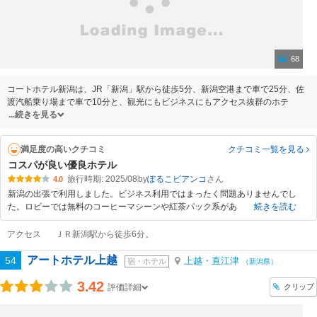
68
コートホテル新潟は、JR「新潟」駅から徒歩5分、新潟空港まで車で25分、佐
渡汽船乗り場まで車で10分と、観光にもビジネスにもアクセス抜群のホテ
続きを見る
満足度の高いクチコミ
クチコミ一覧
を見る
コスパが良い優良ホテル
旅行時期: 2025/08
by
ぽるこビアンコ
4.0
新潟の出張で利用しました。ビジネス利用ではまったく問題ありませんでし
た。ロビーでは無料のコーヒーマシーンや紅茶パック系があ
続きを読む
アクセス
ＪＲ新潟駅から徒歩6分。
アートホテル上越
54
上越・直江津
宿・ホテル
（新潟県）
3.42
クリップ
評価詳細