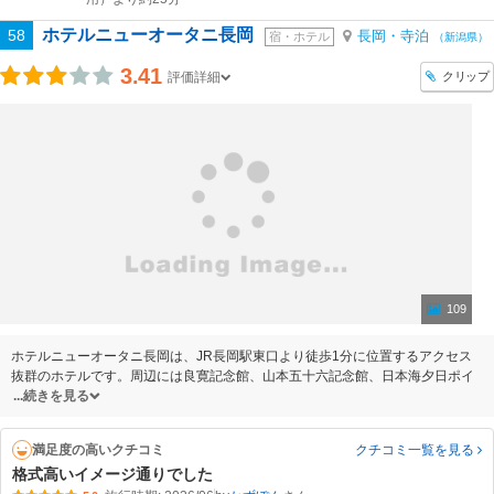
ホテルニューオータニ長岡
58
長岡・寺泊
宿・ホテル
（新潟県）
3.41
クリップ
評価詳細
109
ホテルニューオータニ長岡は、JR長岡駅東口より徒歩1分に位置するアクセス
抜群のホテルです。周辺には良寛記念館、山本五十六記念館、日本海夕日ポイ
続きを見る
満足度の高いクチコミ
クチコミ一覧
を見る
格式高いイメージ通りでした