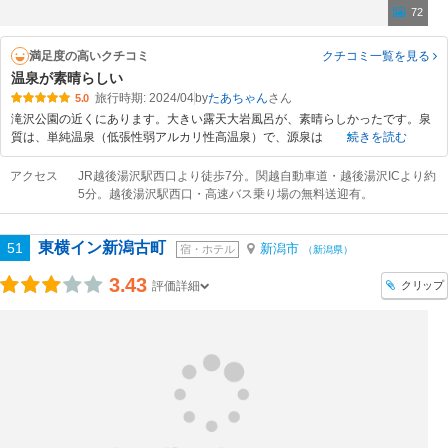
72
満足度の高いクチコミ
クチコミ一覧
を見る
温泉が素晴らしい
旅行時期: 2024/04
by
たあちゃん
5.0
滝沢公園の近くにあります。大きい露天大岩風呂が、素晴らしかったです。泉
質は、単純温泉（低張性弱アルカリ性高温泉）で、源泉は
続きを読む
アクセス
JR越後湯沢駅西口より徒歩7分。関越自動車道・越後湯沢ICより約
5分。越後湯沢駅西口・高速バス乗り場の無料送迎有。
東横イン新潟古町
51
新潟市
宿・ホテル
（新潟県）
3.43
クリップ
評価詳細