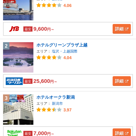
4.06
9,600
詳細
最安
円～
ホテルグリーンプラザ上越
2
エリア：
塩沢・上越国際
4.04
25,600
詳細
最安
円～
ホテルオークラ新潟
3
エリア：
新潟市
3.97
7,000
詳細
最安
円～