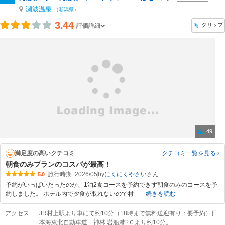
瀬波温泉
（新潟県）
3.44
クリップ
評価詳細
49
満足度の高いクチコミ
クチコミ一覧
を見る
朝食のみプランのコスパが最高！
旅行時期: 2026/05
by
にくにくやさい
5.0
予約がいっぱいだったのか、1泊2食コースを予約できず朝食のみのコースを予
約しました。 ホテル内で夕食が取れないので村
続きを読む
アクセス
JR村上駅より車にて約10分（18時まで無料送迎有り：要予約）日
本海東北自動車道 神林 岩船港?Ｃより約10分。