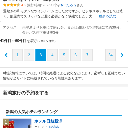
旅行時期: 2026/06
by
ゆーたろう
4.5
畳敷きの和モダンなツインルームにしたのですが、ビジネスホテルとしては広
く、部屋内でスリッパなど履く必要がなく快適でした。大
続きを読む
アクセス
両津港よりお車にて約25分、または路線バス①本線にて約30分、
金井バス停下車徒歩3分
41件目～60件目
を表示
（全677件中）
…
1
2
3
4
5
6
7
34
※施設情報については、時間の経過による変化などにより、必ずしも正確でない
情報が当サイトに掲載されている可能性もあります。
新潟旅行の予約をする
新潟の人気ホテルランキング
ホテル日航新潟
1
エリア：
新潟市