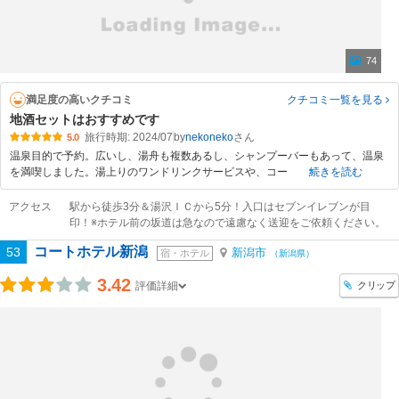
74
満足度の高いクチコミ
クチコミ一覧
を見る
地酒セットはおすすめです
旅行時期: 2024/07
by
nekoneko
5.0
温泉目的で予約。広いし、湯舟も複数あるし、シャンプーバーもあって、温泉
を満喫しました。湯上りのワンドリンクサービスや、コー
続きを読む
アクセス
駅から徒歩3分＆湯沢ＩＣから5分！入口はセブンイレブンが目
印！※ホテル前の坂道は急なので遠慮なく送迎をご依頼ください。
コートホテル新潟
53
新潟市
宿・ホテル
（新潟県）
3.42
クリップ
評価詳細