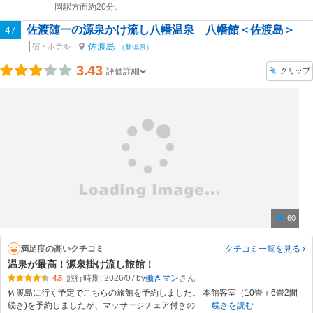
岡駅方面約20分。
佐渡随一の源泉かけ流し八幡温泉 八幡館＜佐渡島＞
47
佐渡島
宿・ホテル
（新潟県）
3.43
クリップ
評価詳細
60
満足度の高いクチコミ
クチコミ一覧
を見る
温泉が最高！源泉掛け流し旅館！
旅行時期: 2026/07
by
働きマン
4.5
佐渡島に行く予定でこちらの旅館を予約しました。 本館客室（10畳＋6畳2間
続き)を予約しましたが、マッサージチェア付きの
続きを読む