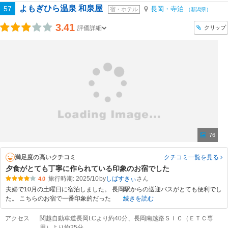
よもぎひら温泉 和泉屋
57
長岡・寺泊
宿・ホテル
（新潟県）
3.41
クリップ
評価詳細
76
満足度の高いクチコミ
クチコミ一覧
を見る
夕食がとても丁寧に作られている印象のお宿でした
旅行時期: 2025/10
by
しばすきぃ
4.0
夫婦で10月の土曜日に宿泊しました。 長岡駅からの送迎バスがとても便利でし
た。 こちらのお宿で一番印象的だった
続きを読む
アクセス
関越自動車道長岡I.Cより約40分、長岡南越路ＳＩＣ（ＥＴＣ専
用）より約25分