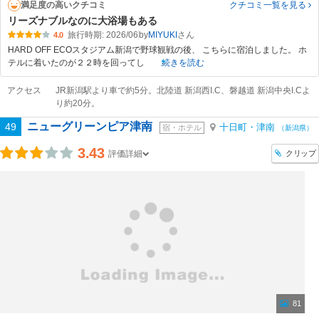
満足度の高いクチコミ
クチコミ一覧
を見る
リーズナブルなのに大浴場もある
旅行時期: 2026/06
by
MIYUKI
4.0
HARD OFF ECOスタジアム新潟で野球観戦の後、 こちらに宿泊しました。 ホ
テルに着いたのが２２時を回ってし
続きを読む
アクセス
JR新潟駅より車で約5分。北陸道 新潟西I.C、磐越道 新潟中央I.Cよ
り約20分。
ニューグリーンピア津南
49
十日町・津南
宿・ホテル
（新潟県）
3.43
クリップ
評価詳細
81