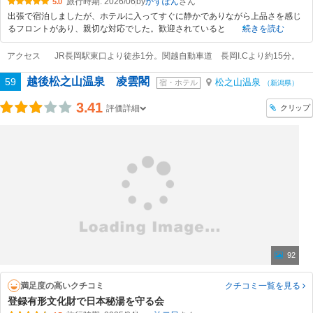
旅行時期: 2026/06
by
かずぽん
5.0
出張で宿泊しましたが、ホテルに入ってすぐに静かでありながら上品さを感じ
るフロントがあり、親切な対応でした。歓迎されていると
続きを読む
アクセス
JR長岡駅東口より徒歩1分。関越自動車道 長岡I.Cより約15分。
越後松之山温泉 凌雲閣
59
松之山温泉
宿・ホテル
（新潟県）
3.41
クリップ
評価詳細
92
満足度の高いクチコミ
クチコミ一覧
を見る
登録有形文化財で日本秘湯を守る会