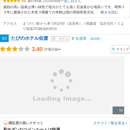
旅行時期: 2025/04
by
一泊二日
4.5
薬効の高い温泉は薄い緑色で塩分がとても強く石油臭が心地良いです。昭和１
３年に建築された木造３階建ての本館は国の登録有形文化
続きを読む
アクセス
まつだい駅から車で約20分（送迎有）／関越道 塩沢石打ＩＣよ
り国道353経由約60分
たびのホテル佐渡
60
佐渡島
宿・ホテル
（新潟県）
3.40
クリップ
評価詳細
54
満足度の高いクチコミ
クチコミ一覧
を見る
和モダンなツインルームは快適