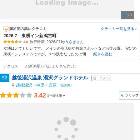
87
満足度の高いクチコミ
クチコミ一覧
を見る
2026.7 東横イン新潟古町
旅行時期: 2026/07
by
うさぎ
4.0
立地はとてもいいです。 メインの商店街や観光スポットなども徒歩圏。 安定の
東横インシステムですが、１つ残念だったのは朝
続きを読む
アクセス
JR新潟駅万代口より車で約5分
越後湯沢温泉 湯沢グランドホテル
52
宿・ホテル
越後湯沢・中里・岩原
（新潟県）
3.42
クリップ
評価詳細