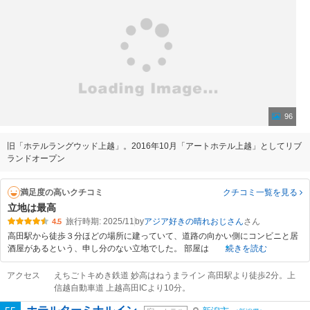
96
旧「ホテルラングウッド上越」。2016年10月「アートホテル上越」としてリブ
ランドオープン
満足度の高いクチコミ
クチコミ一覧
を見る
立地は最高
旅行時期: 2025/11
by
アジア好きの晴れおじさん
4.5
高田駅から徒歩３分ほどの場所に建っていて、道路の向かい側にコンビニと居
酒屋があるという、申し分のない立地でした。 部屋は
続きを読む
アクセス
えちごトキめき鉄道 妙高はねうまライン 高田駅より徒歩2分。上
信越自動車道 上越高田ICより10分。