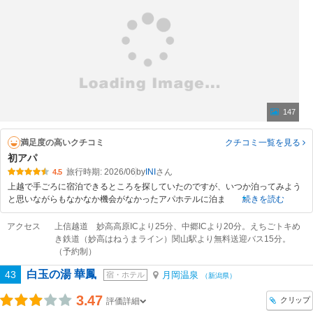
147
満足度の高いクチコミ
クチコミ一覧
を見る
初アパ
旅行時期: 2026/06
by
INI
4.5
上越で手ごろに宿泊できるところを探していたのですが、いつか泊ってみよう
と思いながらもなかなか機会がなかったアパホテルに泊ま
続きを読む
アクセス
上信越道 妙高高原ICより25分、中郷ICより20分。えちごトキめ
き鉄道（妙高はねうまライン）関山駅より無料送迎バス15分。
（予約制）
白玉の湯 華鳳
43
月岡温泉
宿・ホテル
（新潟県）
3.47
クリップ
評価詳細