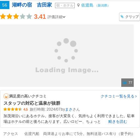
湖畔の宿 吉田家
56
佐渡島
宿・ホテル
（新潟県）
3.41
クリップ
評価詳細
77
満足度の高いクチコミ
クチコミ一覧
を見る
スタッフの対応と温泉が抜群
旅行時期: 2024/07
by
まさ
4.5
加茂湖沿いにあるホテル。接客が大変良く、気持ちよく利用できました。駐車
場はホテルの前と後ろにあります。広いロビー、ちょっと
続きを読む
アクセス
佐渡汽船 両津港よりお車にて5分。無料送迎バス有り（要予約）