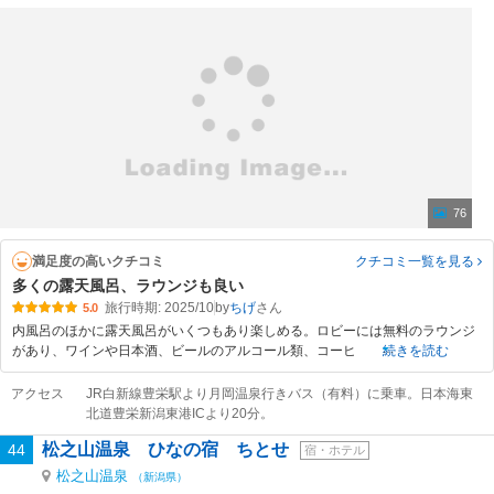
76
満足度の高いクチコミ
クチコミ一覧
を見る
多くの露天風呂、ラウンジも良い
旅行時期: 2025/10
by
ちげ
5.0
内風呂のほかに露天風呂がいくつもあり楽しめる。ロビーには無料のラウンジ
があり、ワインや日本酒、ビールのアルコール類、コーヒ
続きを読む
アクセス
JR白新線豊栄駅より月岡温泉行きバス（有料）に乗車。日本海東
北道豊栄新潟東港ICより20分。
松之山温泉 ひなの宿 ちとせ
44
宿・ホテル
松之山温泉
（新潟県）